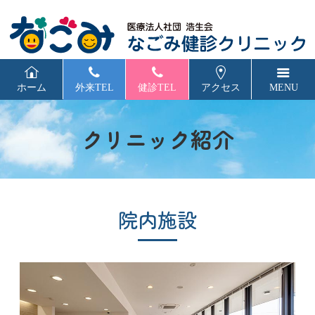
医
ホーム
外来TEL
健診TEL
アクセス
クリニック紹介
院内施設